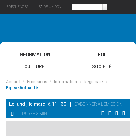
FRÉQUENCES
FAIRE UN DON
INFORMATION
FOI
CULTURE
SOCIÉTÉ
Accueil
\
Emissions
\
Information
\
Régionale
\
Eglise Actualité
Le lundi, le mardi à 11H30
S'ABONNER À L'ÉMISSION
DURÉE 2 MIN