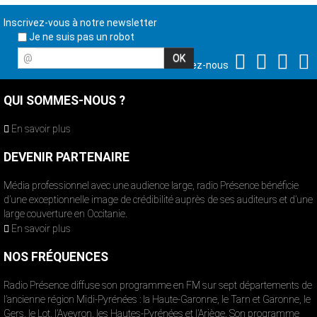
Inscrivez-vous à notre newsletter
Je ne suis pas un robot
@
Suivez-nous
QUI SOMMES-NOUS ?
En savoir plus
DEVENIR PARTENAIRE
Média professionnel avec une audience large, radio Présence bénéficie
d’une exceptionnelle image de crédibilité auprès de ses auditeurs et d’une
large couverture en Occitanie.
En savoir plus
NOS FRÉQUENCES
Radio Présence diffuse son programme en FM sur sept départements de
l’ancienne région Midi-Pyrénées : la Haute-Garonne, le Tarn et Garonne, le
Gers, le Lot, l’Aveyron, les Hautes-Pyrénées et l’Ariège. Son programme