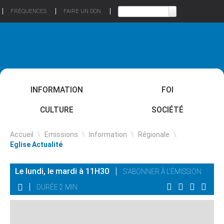
FRÉQUENCES
FAIRE UN DON
INFORMATION
FOI
CULTURE
SOCIÉTÉ
Accueil
\
Emissions
\
Information
\
Régionale
\
Eglise Actualité
Le lundi, le mardi à 11H30
S'ABONNER À L'ÉMISSION
DURÉE 2 MIN