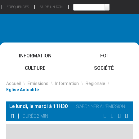
FRÉQUENCES
FAIRE UN DON
INFORMATION
FOI
CULTURE
SOCIÉTÉ
Accueil
\
Emissions
\
Information
\
Régionale
\
Eglise Actualité
Le lundi, le mardi à 11H30
S'ABONNER À L'ÉMISSION
DURÉE 2 MIN