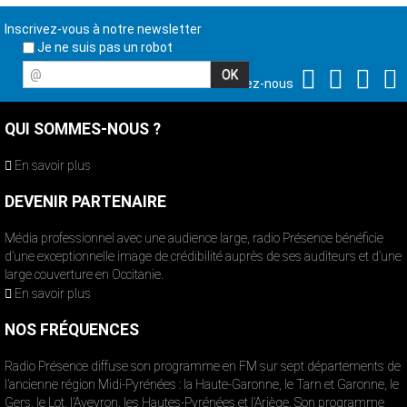
Inscrivez-vous à notre newsletter
Je ne suis pas un robot
@
Suivez-nous
QUI SOMMES-NOUS ?
En savoir plus
DEVENIR PARTENAIRE
Média professionnel avec une audience large, radio Présence bénéficie
d’une exceptionnelle image de crédibilité auprès de ses auditeurs et d’une
large couverture en Occitanie.
En savoir plus
NOS FRÉQUENCES
Radio Présence diffuse son programme en FM sur sept départements de
l’ancienne région Midi-Pyrénées : la Haute-Garonne, le Tarn et Garonne, le
Gers, le Lot, l’Aveyron, les Hautes-Pyrénées et l’Ariège. Son programme