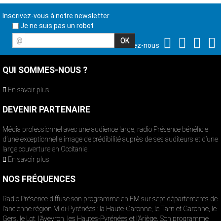
Inscrivez-vous à notre newsletter
Je ne suis pas un robot
@
Suivez-nous
QUI SOMMES-NOUS ?
En savoir plus
DEVENIR PARTENAIRE
Média professionnel avec une audience large, radio Présence bénéficie
d’une exceptionnelle image de crédibilité auprès de ses auditeurs et d’une
large couverture en Occitanie.
En savoir plus
NOS FRÉQUENCES
Radio Présence diffuse son programme en FM sur sept départements de
l’ancienne région Midi-Pyrénées : la Haute-Garonne, le Tarn et Garonne, le
Gers, le Lot, l’Aveyron, les Hautes-Pyrénées et l’Ariège. Son programme