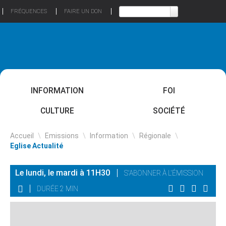
FRÉQUENCES
FAIRE UN DON
INFORMATION
FOI
CULTURE
SOCIÉTÉ
Accueil
\
Emissions
\
Information
\
Régionale
\
Eglise Actualité
Le lundi, le mardi à 11H30
S'ABONNER À L'ÉMISSION
DURÉE 2 MIN