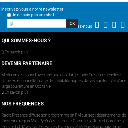
Inscrivez-vous à notre newsletter
Je ne suis pas un robot
@
Suivez-nous
QUI SOMMES-NOUS ?
En savoir plus
DEVENIR PARTENAIRE
Média professionnel avec une audience large, radio Présence bénéficie
d’une exceptionnelle image de crédibilité auprès de ses auditeurs et d’une
large couverture en Occitanie.
En savoir plus
NOS FRÉQUENCES
Radio Présence diffuse son programme en FM sur sept départements de
l’ancienne région Midi-Pyrénées : la Haute-Garonne, le Tarn et Garonne, le
Gers, le Lot, l’Aveyron, les Hautes-Pyrénées et l’Ariège. Son programme