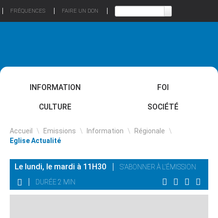
FRÉQUENCES
FAIRE UN DON
INFORMATION
FOI
CULTURE
SOCIÉTÉ
Accueil
\
Emissions
\
Information
\
Régionale
\
Eglise Actualité
Le lundi, le mardi à 11H30
S'ABONNER À L'ÉMISSION
DURÉE 2 MIN