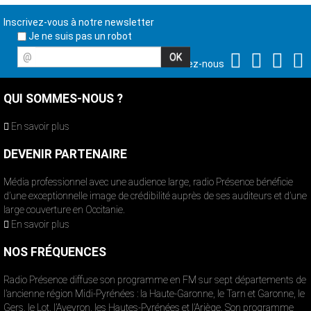
Inscrivez-vous à notre newsletter
Je ne suis pas un robot
@
Suivez-nous
QUI SOMMES-NOUS ?
En savoir plus
DEVENIR PARTENAIRE
Média professionnel avec une audience large, radio Présence bénéficie
d’une exceptionnelle image de crédibilité auprès de ses auditeurs et d’une
large couverture en Occitanie.
En savoir plus
NOS FRÉQUENCES
Radio Présence diffuse son programme en FM sur sept départements de
l’ancienne région Midi-Pyrénées : la Haute-Garonne, le Tarn et Garonne, le
Gers, le Lot, l’Aveyron, les Hautes-Pyrénées et l’Ariège. Son programme