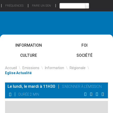
FRÉQUENCES
FAIRE UN DON
INFORMATION
FOI
CULTURE
SOCIÉTÉ
Accueil
\
Emissions
\
Information
\
Régionale
\
Eglise Actualité
Le lundi, le mardi à 11H30
S'ABONNER À L'ÉMISSION
DURÉE 2 MIN