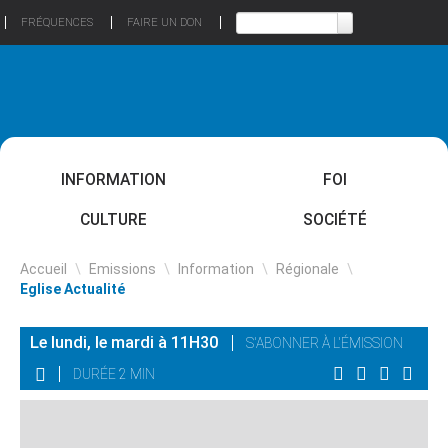
FRÉQUENCES
FAIRE UN DON
INFORMATION
FOI
CULTURE
SOCIÉTÉ
Accueil
\
Emissions
\
Information
\
Régionale
\
Eglise Actualité
Le lundi, le mardi à 11H30
S'ABONNER À L'ÉMISSION
DURÉE 2 MIN