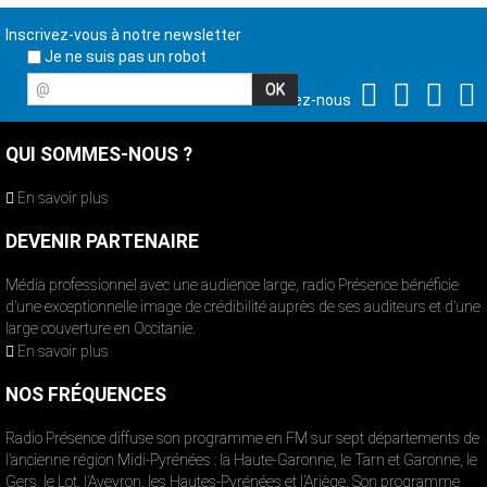
Inscrivez-vous à notre newsletter
Je ne suis pas un robot
@
Suivez-nous
QUI SOMMES-NOUS ?
En savoir plus
DEVENIR PARTENAIRE
Média professionnel avec une audience large, radio Présence bénéficie
d’une exceptionnelle image de crédibilité auprès de ses auditeurs et d’une
large couverture en Occitanie.
En savoir plus
NOS FRÉQUENCES
Radio Présence diffuse son programme en FM sur sept départements de
l’ancienne région Midi-Pyrénées : la Haute-Garonne, le Tarn et Garonne, le
Gers, le Lot, l’Aveyron, les Hautes-Pyrénées et l’Ariège. Son programme