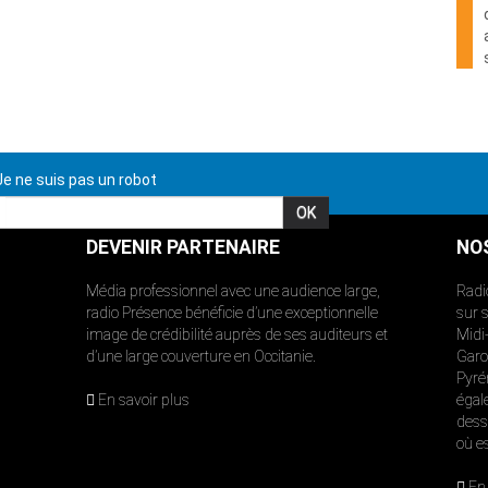
e ne suis pas un robot
DEVENIR PARTENAIRE
NO
Média professionnel avec une audience large,
Radi
radio Présence bénéficie d’une exceptionnelle
sur 
image de crédibilité auprès de ses auditeurs et
Midi
d’une large couverture en Occitanie.
Garon
Pyré
En savoir plus
égal
dess
où e
En 