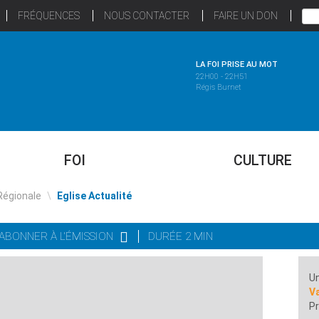
FRÉQUENCES
NOUS CONTACTER
FAIRE UN DON
LA FOI PRISE AU MOT
22H00 - 22H51
Régis Burnet
FOI
CULTURE
Régionale
\
Eglise Actualité
'ABONNER À L'ÉMISSION
DURÉE 2 MIN
Un
Va
Pr