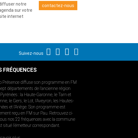
diffuser notre
contactez-nous
agenda sur votre
site internet
Suivez-nous
S FRÉQUENCES
o Présence diffuse son programme en FM
sept départements de l’ancienne région
-Pyrénées : la Haute-Garonne, le Tarn et
ne, le Gers, le Lot, l’Aveyron, les Hautes-
nées et l’Ariège. Son programme est
ement reçu en FM sur Pau. Retrouvez ci-
ous nos 22 fréquences avec la commune
st situé l’émetteur correspondant.
savoir plus