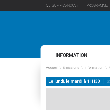
QUI SOMMES-NOUS ?
PROGRAMME
INFORMATION
Accueil
\
Emissions
\
Information
\
Le lundi, le mardi à 11H30
S