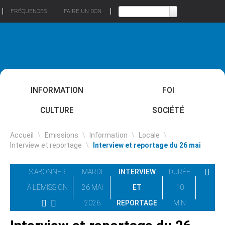
FRÉQUENCES
FAIRE UN DON
INFORMATION
FOI
CULTURE
SOCIÉTÉ
Accueil
\
Emissions
\
Information
\
Locale
\
Interview et reportage
\
Interview et reportage du 26 mai
S'ABONNER
MARDI
INTERVIEW
DURÉE
À L'ÉMISSION
26 MAI
ET
10
2026
REPORTAGE
MIN