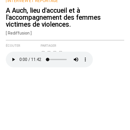
Nom
|
INTERVIEW ET REPORTAGE
A Auch, lieu d'accueil et à
l'accompagnement des femmes
Courriel (non publié)
victimes de violences.
[ Rediffusion ]
ÉCOUTER
PARTAGER
Ajoutez votre commentaire ici
Texte de votre message