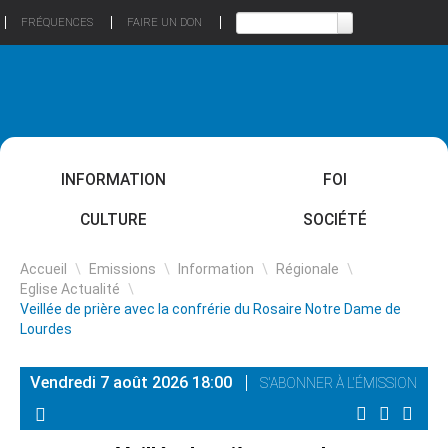
FRÉQUENCES
FAIRE UN DON
INFORMATION
FOI
CULTURE
SOCIÉTÉ
Accueil
\
Emissions
\
Information
\
Régionale
\
Eglise Actualité
\
Veillée de prière avec la confrérie du Rosaire Notre Dame de
Lourdes
Vendredi 7 août 2026 18:00
S'ABONNER À L'ÉMISSION