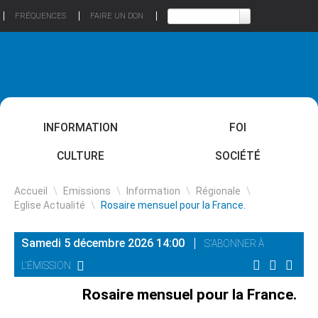
FRÉQUENCES
FAIRE UN DON
INFORMATION
FOI
CULTURE
SOCIÉTÉ
Accueil
\
Emissions
\
Information
\
Régionale
\
Eglise Actualité
\
Rosaire mensuel pour la France.
Samedi 5 décembre 2026 14:00
S'ABONNER À
L'ÉMISSION
Rosaire mensuel pour la France.