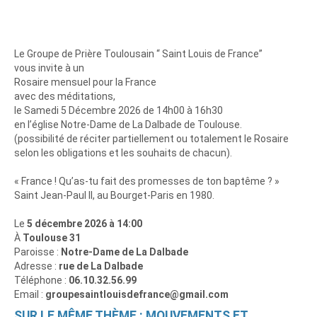
Le Groupe de Prière Toulousain “ Saint Louis de France”
vous invite à un
Rosaire mensuel pour la France
avec des méditations,
le Samedi 5 Décembre 2026 de 14h00 à 16h30
en l’église Notre-Dame de La Dalbade de Toulouse.
(possibilité de réciter partiellement ou totalement le Rosaire
selon les obligations et les souhaits de chacun).
« France ! Qu’as-tu fait des promesses de ton baptême ? »
Saint Jean-Paul II, au Bourget-Paris en 1980.
Le
5 décembre 2026 à 14:00
À
Toulouse 31
Paroisse :
Notre-Dame de La Dalbade
Adresse :
rue de La Dalbade
Téléphone :
06.10.32.56.99
Email :
groupesaintlouisdefrance@gmail.com
SUR LE MÊME THÈME : MOUVEMENTS ET