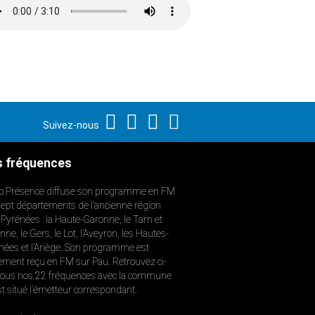
Suivez-nous
 fréquences
o Présence diffuse son programme en FM
sept départements de l’ancienne région
-Pyrénées : la Haute-Garonne, le Tarn et
ne, le Gers, le Lot, l’Aveyron, les Hautes-
nées et l’Ariège. Son programme est
ement reçu en FM sur Pau. Retrouvez ci-
ous nos 22 fréquences avec la commune
st situé l’émetteur correspondant.