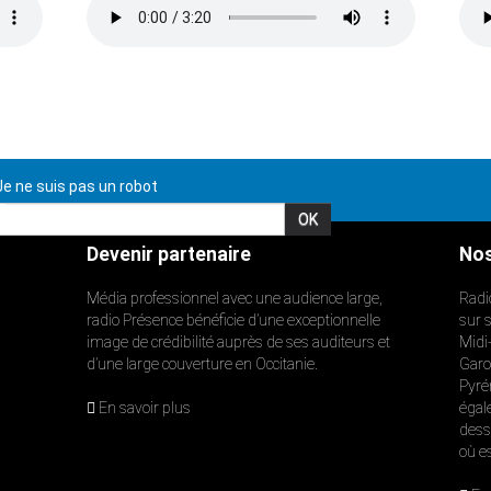
e ne suis pas un robot
Devenir partenaire
Nos
Média professionnel avec une audience large,
Radi
radio Présence bénéficie d’une exceptionnelle
sur 
image de crédibilité auprès de ses auditeurs et
Midi
d’une large couverture en Occitanie.
Garon
Pyré
En savoir plus
égal
dess
où e