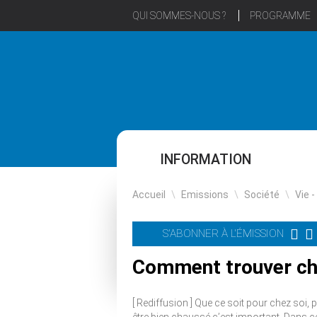
QUI SOMMES-NOUS ?
PROGRAMME
INFORMATION
Accueil
\
Emissions
\
Société
\
Vie -
S'ABONNER À L'ÉMISSION
Comment trouver cha
[ Rediffusion ] Que ce soit pour chez soi