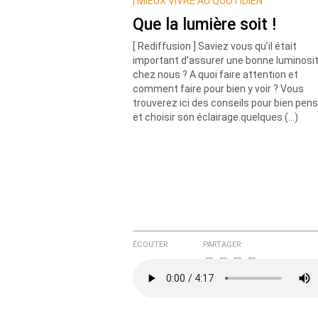
Nom
|
MIEUX VIVRE AU QUOTIDIEN
Que la lumière soit !
[ Rediffusion ] Saviez vous qu’il était
Courriel (non publié)
important d’assurer une bonne luminosi
chez nous ? A quoi faire attention et
comment faire pour bien y voir ? Vous
trouverez ici des conseils pour bien pen
Ajoutez votre commentair
et choisir son éclairage.quelques (…)
Texte de votre message
ÉCOUTER
PARTAGER