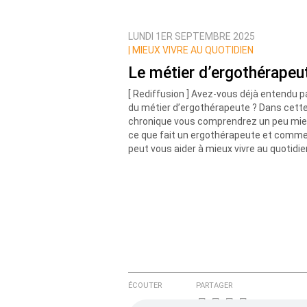
LUNDI 1ER SEPTEMBRE 2025
Prévenez-moi de tous les nouvea
|
MIEUX VIVRE AU QUOTIDIEN
Le métier d’ergothérapeu
[ Rediffusion ] Avez-vous déjà entendu p
du métier d’ergothérapeute ? Dans cett
chronique vous comprendrez un peu mi
ce que fait un ergothérapeute et commen
peut vous aider à mieux vivre au quotidien
ÉCOUTER
PARTAGER