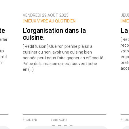
VENDREDI 29 AOÛT 2025
JEU
ux commentaires de cette discussion par email
|
MIEUX VIVRE AU QUOTIDIEN
|
MIE
te
L’organisation dans la
La
cuisine.
arler
[ Re
e
reco
[ Rediffusion ] Que l’on prenne plaisir à
eux
votr
cuisiner ou non, avoir une cuisine bien
t il
ergo
pensée peut nous faire gagner en efficacité.
 !
prat
Pièce de la maison qui est souvent riche
acce
en (…)
ÉCOUTER
PARTAGER
ÉCOU