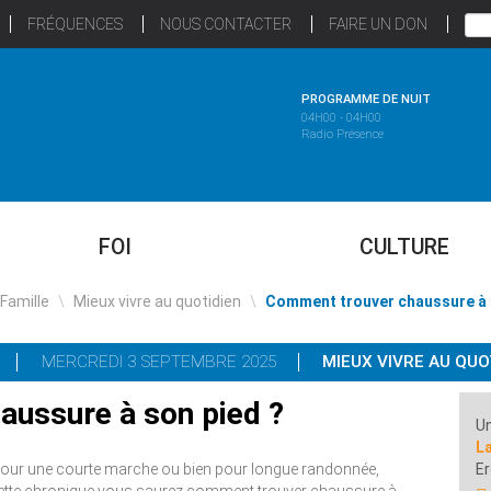
FRÉQUENCES
NOUS CONTACTER
FAIRE UN DON
PROGRAMME DE NUIT
04H00 - 04H00
Radio Présence
FOI
CULTURE
 Famille
\
Mieux vivre au quotidien
\
Comment trouver chaussure à 
MERCREDI 3 SEPTEMBRE 2025
MIEUX VIVRE AU QUO
ussure à son pied ?
Un
L
, pour une courte marche ou bien pour longue randonnée,
E