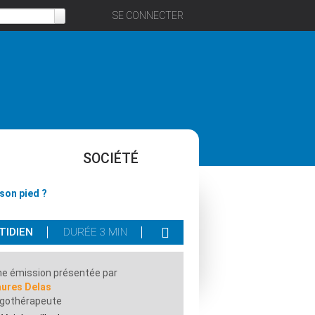
SE CONNECTER
SOCIÉTÉ
son pied ?
TIDIEN
DURÉE 3 MIN
e émission présentée par
aures Delas
rgothérapeute