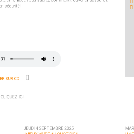
 cette chronique vous saurez comment trouver chaussure à
en sécurité !
R SUR CD
N
CLIQUEZ ICI
JEUDI 4 SEPTEMBRE 2025
MAR