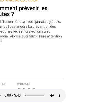
UX VIVRE AU QUOTIDIEN
mment prévenir les
utes ?
diffusion ] Chuter n’est jamais agréable,
urtout pas anodin. La prévention des
es chez les séniors est un sujet
ordial. Alors à quoi faut-il faire attention,
…)
TER
PARTAGER