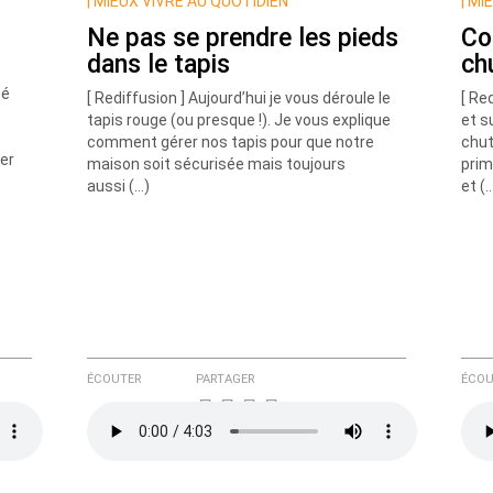
|
MIEUX VIVRE AU QUOTIDIEN
|
MIE
Ne pas se prendre les pieds
Co
dans le tapis
ch
té
[ Rediffusion ] Aujourd’hui je vous déroule le
[ Re
tapis rouge (ou presque !). Je vous explique
et s
comment gérer nos tapis pour que notre
chut
ser
maison soit sécurisée mais toujours
prim
e ici
aussi (…)
et (
ÉCOUTER
PARTAGER
ÉCOU