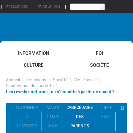
FRÉQUENCES
FAIRE UN DON
INFORMATION
FOI
CULTURE
SOCIÉTÉ
Accueil
\
Emissions
\
Société
\
Vie - Famille
\
L’abécédaire des parents
\
Les réveils nocturnes, on s’inquiète à partir de quand ?
S'ABONNER
MARDI
L’ABÉCÉDAIRE
DURÉE
À
19 MAI
DES
3 MIN
L'ÉMISSION
2026
PARENTS