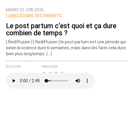
MARDI 23 JUIN 2026
Nom
|
L’ABÉCÉDAIRE DES PARENTS
Le post partum c’est quoi et ça dure
combien de temps ?
Courriel (non publié)
[ Rediffusion ] [ Rediffusion ] le post partum est une période qui
selon la science dure 6 semaines, mais dans les faits cela dure
bien plus longtemps. (…)
Ajoutez votre commentaire ici
ÉCOUTER
PARTAGER
Texte de votre message