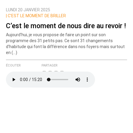
LUNDI 20 JANVIER 2025
Nom
|
C’EST LE MOMENT DE BRILLER
C’est le moment de nous dire au revoir !
Aujourd’hui, je vous propose de faire un point sur son
Courriel (non publié)
programme des 31 petits pas. Ce sont 31 changements
d’habitude qui font la différence dans nos foyers mais surtout
en (…)
Ajoutez votre commentaire ici
ÉCOUTER
PARTAGER
Texte de votre message