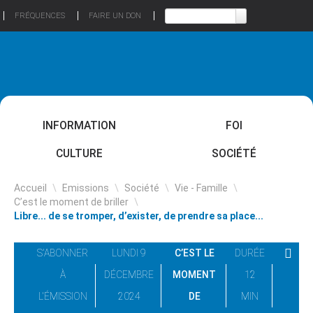
FRÉQUENCES
FAIRE UN DON
INFORMATION
FOI
CULTURE
SOCIÉTÉ
Accueil
\
Emissions
\
Société
\
Vie - Famille
\
C’est le moment de briller
\
Libre... de se tromper, d’exister, de prendre sa place...
S'ABONNER
LUNDI 9
C’EST LE
DURÉE
À
DÉCEMBRE
MOMENT
12
L'ÉMISSION
2024
DE
MIN