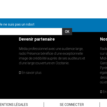
e ne suis pas un robot
Devenir partenaire
Nos
Média professionnel avec une audience large,
Radi
radio Présence bénéficie d’une exceptionnelle
sur 
image de crédibilité auprès de ses auditeurs et
Midi
d’une large couverture en Occitanie.
Garon
Pyré
En savoir plus
égal
dess
où e
En 
ENTIONS LÉGALES
SE CONNECTER