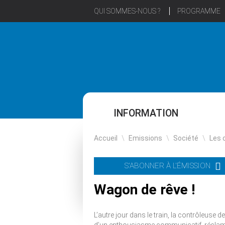
QUI SOMMES-NOUS ?
PROGRAMME
INFORMATION
Accueil
\
Emissions
\
Société
\
Les 
S'ABONNER À L'ÉMISSION
Wagon de rêve !
L’autre jour dans le train, la contrôleuse des