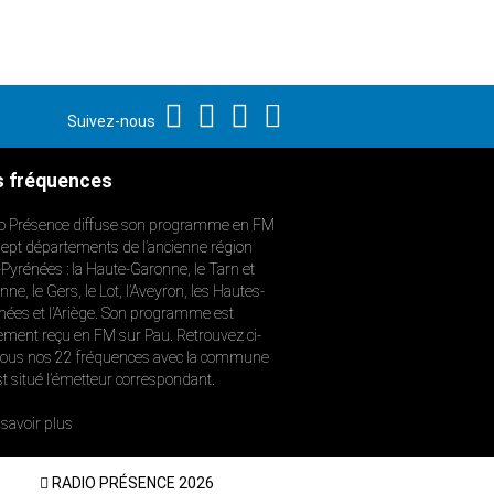
Suivez-nous
 fréquences
o Présence diffuse son programme en FM
sept départements de l’ancienne région
-Pyrénées : la Haute-Garonne, le Tarn et
ne, le Gers, le Lot, l’Aveyron, les Hautes-
nées et l’Ariège. Son programme est
ement reçu en FM sur Pau. Retrouvez ci-
ous nos 22 fréquences avec la commune
st situé l’émetteur correspondant.
savoir plus
RADIO PRÉSENCE 2026