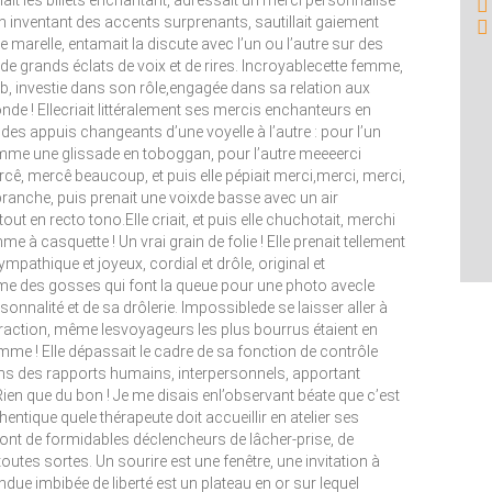
t les billets enchantant, adressait un merci personnalisé
 inventant des accents surprenants, sautillait gaiement
marelle, entamait la discute avec l’un ou l’autre sur des
de grands éclats de voix et de rires. Incroyablecette femme,
, investie dans son rôle,engagée dans sa relation aux
nde ! Ellecriait littéralement ses mercis enchanteurs en
es appuis changeants d’une voyelle à l’autre : pour l’un
comme une glissade en toboggan, pour l’autre meeeerci
cê, mercê beaucoup, et puis elle pépiait merci,merci, merci,
ranche, puis prenait une voixde basse avec un air
ut en recto tono.Elle criait, et puis elle chuchotait, merchi
à casquette ! Un vrai grain de folie ! Elle prenait tellement
athique et joyeux, cordial et drôle, original et
me des gosses qui font la queue pour une photo avecle
sonnalité et de sa drôlerie. Impossiblede se laisser aller à
raction, même lesvoyageurs les plus bourrus étaient en
emme ! Elle dépassait le cadre de sa fonction de contrôle
ans des rapports humains, interpersonnels, apportant
Rien que du bon ! Je me disais enl’observant béate que c’est
ntique quele thérapeute doit accueillir en atelier ses
sont de formidables déclencheurs de lâcher-prise, de
tes sortes. Un sourire est une fenêtre, une invitation à
endue imbibée de liberté est un plateau en or sur lequel