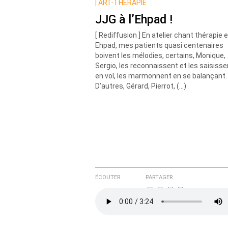
Prévenez-moi de tous les nouvea
|
ART-THÉRAPIE
JJG à l’Ehpad !
[ Rediffusion ] En atelier chant thérapie 
Ehpad, mes patients quasi centenaires
boivent les mélodies, certains, Monique,
Sergio, les reconnaissent et les saisisse
en vol, les marmonnent en se balançant.
D’autres, Gérard, Pierrot, (…)
ÉCOUTER
PARTAGER