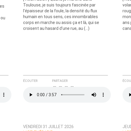
Toulouse, je suis toujours fascinée par
vola
les
l’épaisseur de la foule, la densité du flux
roug
humain en tous sens, ces innombrables
mon 
 ou
corps en marche ou assis ça et là, qui se
ans 
e ici
croisent au hasard d’une rue, au (…)
cana
ÉCOUTER
PARTAGER
ÉCOU
VENDREDI 31 JUILLET 2026
JEUD