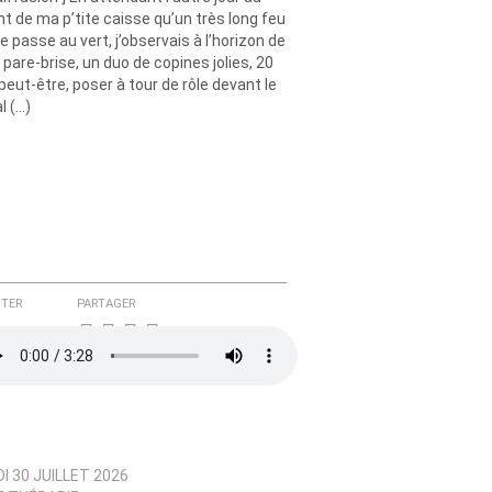
nt de ma p’tite caisse qu’un très long feu
e passe au vert, j’observais à l’horizon de
pare-brise, un duo de copines jolies, 20
peut-être, poser à tour de rôle devant le
l (…)
TER
PARTAGER
I 30 JUILLET 2026