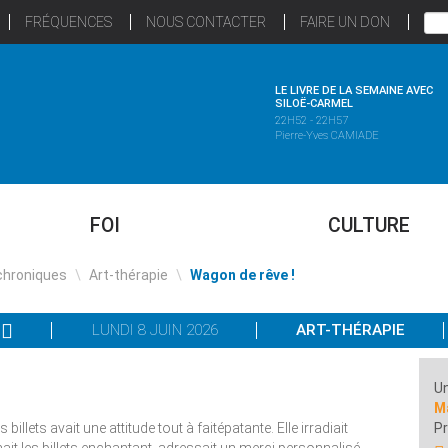
FRÉQUENCES
NOUS CONTACTER
FAIRE UN DON
LE LIVRE DE LA SEMAINE AVEC
SILOË-CARMEL
22H52 - 22H57
Pierre-Yves CAMIADE
FOI
CULTURE
chroniques
\
Art-thérapie
\
Wagon de rêve !
LUNDI 8 JUIN 2026
ART-THÉRAPIE
Un
Ma
 billets avait une attitude tout à faitépatante. Elle irradiait
Pr