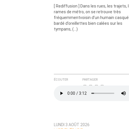
Courriel (non publié)
[ Rediffusion ] Dans les rues, les trajets, 
rames de métro, on se retrouve très
fréquemmentvoisin d’un humain casqué
bardé d’oreillettes bien calées sur les
Ajoutez votre commentair
tympans, (…)
Texte de votre message
ÉCOUTER
PARTAGER
LUNDI 3 AOÛT 2026