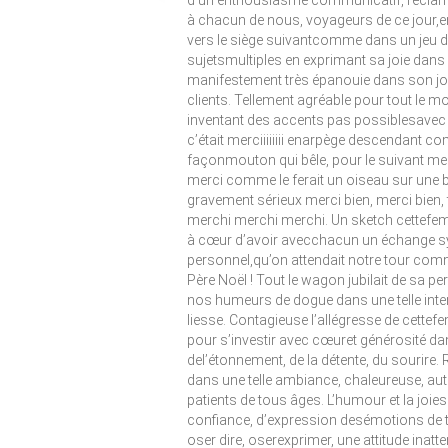
d’un enthousiasme communicatif, réclamai
à chacun de nous, voyageurs de ce jour,en
vers le siège suivantcomme dans un jeu de 
sujetsmultiples en exprimant sa joie dans 
manifestement très épanouie dans son job
clients. Tellement agréable pour tout le mo
inventant des accents pas possiblesavec d
c’était merciiiiiiii enarpège descendant 
façonmouton qui bêle, pour le suivant mer
merci comme le ferait un oiseau sur une b
gravement sérieux merci bien, merci bien, to
merchi merchi merchi. Un sketch cettefemme 
à cœur d’avoir avecchacun un échange symp
personnel,qu’on attendait notre tour com
Père Noël ! Tout le wagon jubilait de sa per
nos humeurs de dogue dans une telle inte
liesse. Contagieuse l’allégresse de cettef
pour s’investir avec cœuret générosité d
del’étonnement, de la détente, du sourire. 
dans une telle ambiance, chaleureuse, authe
patients de tous âges. L’humour et la joie
confiance, d’expression desémotions de tou
oser dire, oserexprimer, une attitude inatt