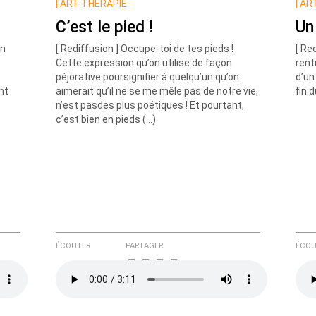
ux commentaires de cette discussion par email
|
ART-THÉRAPIE
|
ART
C’est le pied !
Un 
en
[ Rediffusion ] Occupe-toi de tes pieds !
[ Re
Cette expression qu’on utilise de façon
rent
péjorative poursignifier à quelqu’un qu’on
d’un
nt
aimerait qu’il ne se me mêle pas de notre vie,
fin 
n’est pasdes plus poétiques ! Et pourtant,
c’est bien en pieds (…)
ÉCOUTER
PARTAGER
ÉCOU