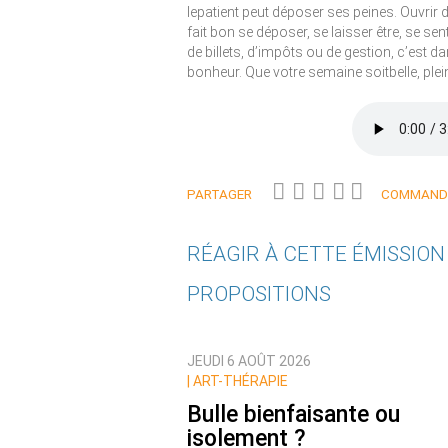
lepatient peut déposer ses peines. Ouvrir d
fait bon se déposer, se laisser être, se s
de billets, d’impôts ou de gestion, c’est d
bonheur. Que votre semaine soitbelle, plei
PARTAGER
COMMANDE
RÉAGIR À CETTE ÉMISSIO
PROPOSITIONS
Qui êtes-vous ?
JEUDI 6 AOÛT 2026
Nom
|
ART-THÉRAPIE
Bulle bienfaisante ou
isolement ?