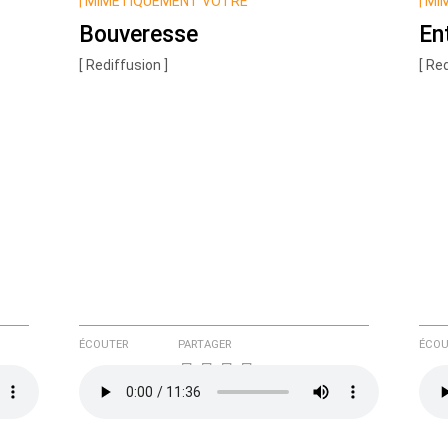
|
MIMÉTIQUEMENT VÔTRE
|
MI
Bouveresse
En
[ Rediffusion ]
[ Re
e ici
ÉCOUTER
PARTAGER
ÉCOU