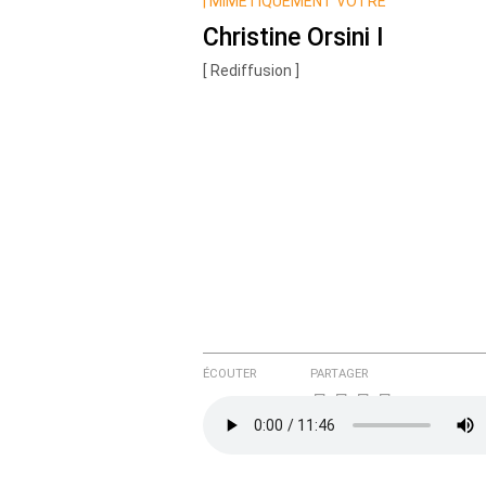
Nom
|
MIMÉTIQUEMENT VÔTRE
Christine Orsini I
[ Rediffusion ]
Courriel (non publié)
Ajoutez votre commentair
Texte de votre message
ÉCOUTER
PARTAGER