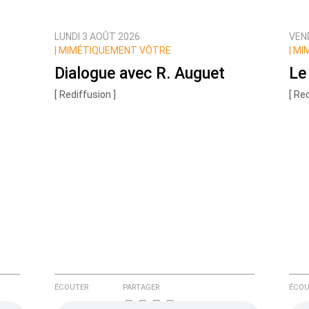
LUNDI 3 AOÛT 2026
VEND
ux commentaires de cette discussion par email
|
MIMÉTIQUEMENT VÔTRE
|
MI
Dialogue avec R. Auguet
Le 
[ Rediffusion ]
[ Re
ÉCOUTER
PARTAGER
ÉCOU