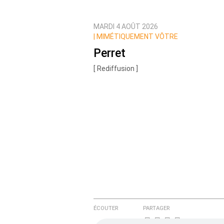
MARDI 4 AOÛT 2026
Prévenez-moi de tous les nouvea
|
MIMÉTIQUEMENT VÔTRE
Perret
[ Rediffusion ]
ÉCOUTER
PARTAGER