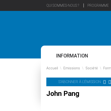
QUI SOMMES-NOUS ?
PROGRAMME
INFORMATION
Accueil
\
Emissions
\
Société
\
Form
S'ABONNER À L'ÉMISSION
John Pang