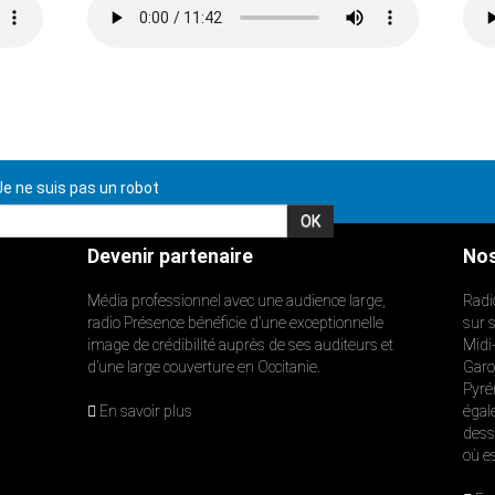
e ne suis pas un robot
Devenir partenaire
Nos
Média professionnel avec une audience large,
Radi
radio Présence bénéficie d’une exceptionnelle
sur 
image de crédibilité auprès de ses auditeurs et
Midi
d’une large couverture en Occitanie.
Garon
Pyré
En savoir plus
égal
dess
où e