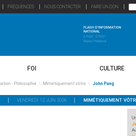
FRÉQUENCES
NOUS CONTACTER
FAIRE UN DON
FLASH D'INFORMATION
NATIONAL
07H00 - 07H31
Radio Présence
FOI
CULTURE
ation - Philosophie
\
Mimétiquement vôtre
\
John Pang
VENDREDI 12 JUIN 2026
MIMÉTIQUEMENT VÔTR
Un
J
A