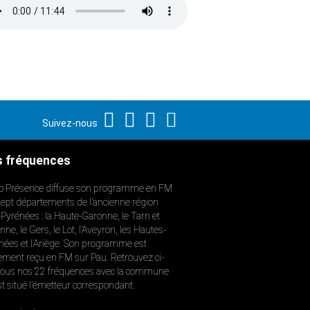
Suivez-nous
 fréquences
o Présence diffuse son programme en FM
sept départements de l’ancienne région
-Pyrénées : la Haute-Garonne, le Tarn et
ne, le Gers, le Lot, l’Aveyron, les Hautes-
nées et l’Ariège. Son programme est
ement reçu en FM sur Pau. Retrouvez ci-
ous nos 22 fréquences avec la commune
st situé l’émetteur correspondant.