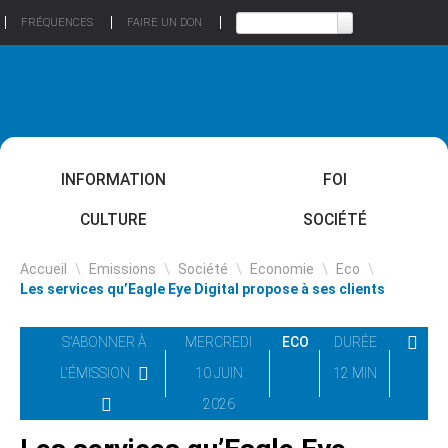
FRÉQUENCES
FAIRE UN DON
INFORMATION
FOI
CULTURE
SOCIÉTÉ
Accueil
\
Emissions
\
Société
\
Economie
\
Eco
\
Les services qu’Eagle Eye Digital propose à ses clients
S'ABONNER À
MERCREDI
ECO
DURÉE
L'ÉMISSION
10 JUIN
12 MIN
2026