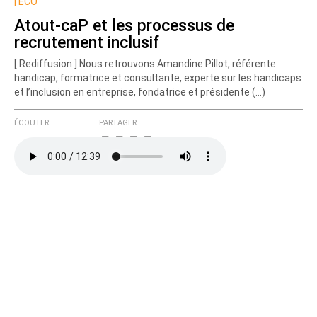
Nom
|
ECO
Atout-caP et les processus de
recrutement inclusif
Courriel (non publié)
[ Rediffusion ] Nous retrouvons Amandine Pillot, référente
handicap, formatrice et consultante, experte sur les handicaps
et l’inclusion en entreprise, fondatrice et présidente (…)
Ajoutez votre commentaire ici
ÉCOUTER
PARTAGER
Texte de votre message