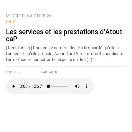
MERCREDI 5 AOÛT 2026
Prévenez-moi de tous les nouveaux commentaires
|
ECO
de cette discussion par email
Les services et les prestations d’Atout-
caP
[ Rediffusion ] Pour ce 2e numéro dédié à la société qu’elle a
fondée et qu’elle préside, Amandine Pillot, référente handicap,
formatrice et consultante, experte sur les (…)
ÉCOUTER
PARTAGER