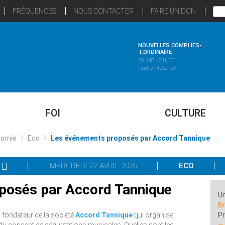
FRÉQUENCES
NOUS CONTACTER
FAIRE UN DON
NOUVELLES COMPLIES-
T.ORDINAIRE
20H48 - 21H00
Radio Présence
FOI
CULTURE
nomie
\
Eco
\
Les événements proposés par Accord Tannique
MERCREDI 22 AVRIL 2026
ECO
posés par Accord Tannique
Un
Er
, fondateur de la société
Accord Tannique
qui organise
P