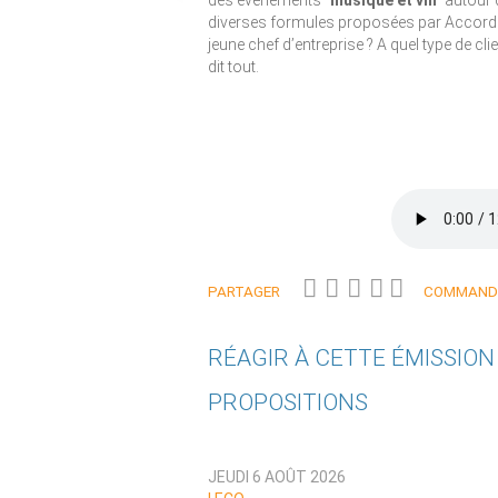
des événements
"musique et vin"
autour 
diverses formules proposées par Accord T
jeune chef d’entreprise ? A quel type de c
dit tout.
PARTAGER
COMMANDE
RÉAGIR À CETTE ÉMISSIO
PROPOSITIONS
Qui êtes-vous ?
JEUDI 6 AOÛT 2026