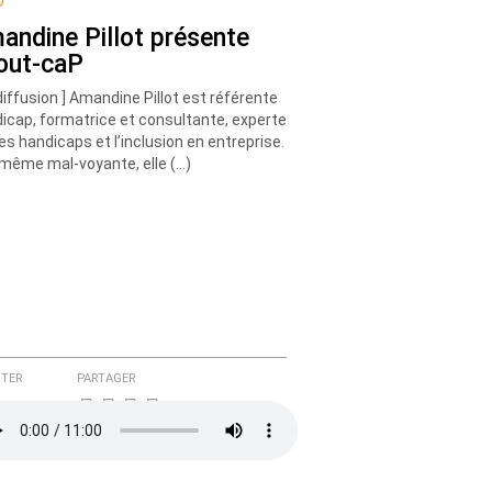
O
andine Pillot présente
out-caP
diffusion ] Amandine Pillot est référente
icap, formatrice et consultante, experte
les handicaps et l’inclusion en entreprise.
-même mal-voyante, elle (…)
TER
PARTAGER