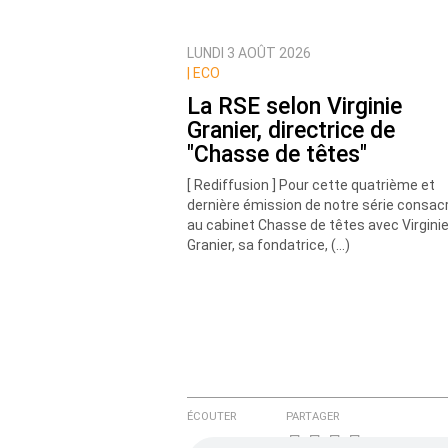
LUNDI 3 AOÛT 2026
Prévenez-moi de tous les nouvea
|
ECO
La RSE selon Virginie
Granier, directrice de
"Chasse de têtes"
[ Rediffusion ] Pour cette quatrième et
dernière émission de notre série consac
au cabinet Chasse de têtes avec Virgini
Granier, sa fondatrice, (…)
ÉCOUTER
PARTAGER