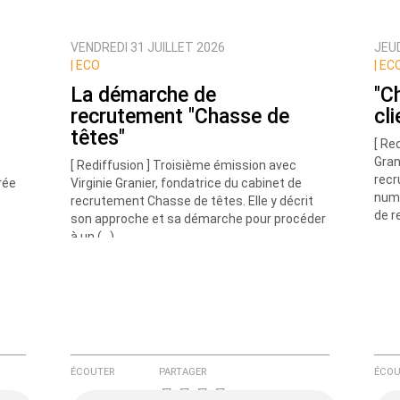
VENDREDI 31 JUILLET 2026
JEUD
ux commentaires de cette discussion par email
|
ECO
|
EC
La démarche de
"C
recrutement "Chasse de
cl
têtes"
[ Re
Gran
[ Rediffusion ] Troisième émission avec
recr
rée
Virginie Granier, fondatrice du cabinet de
numé
e
recrutement Chasse de têtes. Elle y décrit
de r
son approche et sa démarche pour procéder
à un (…)
ÉCOUTER
PARTAGER
ÉCOU