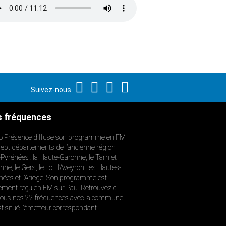
Suivez-nous
 fréquences
o Présence diffuse son programme en FM
sept départements de l’ancienne région
-Pyrénées : la Haute-Garonne, le Tarn et
ne, le Gers, le Lot, l’Aveyron, les Hautes-
nées et l’Ariège. Son programme est
ement reçu en FM sur Pau. Retrouvez ci-
ous nos 22 fréquences avec la commune
st situé l’émetteur correspondant.