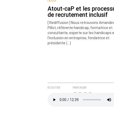
Nom
|
ECO
Atout-caP et les process
de recrutement inclusif
Courriel (non publié)
[ Rediffusion ] Nous retrouvons Amandin
Pillot, référente handicap, formatrice et
consultante, experte sur les handicaps 
l’inclusion en entreprise, fondatrice et
Ajoutez votre commentair
présidente (…)
Texte de votre message
ÉCOUTER
PARTAGER