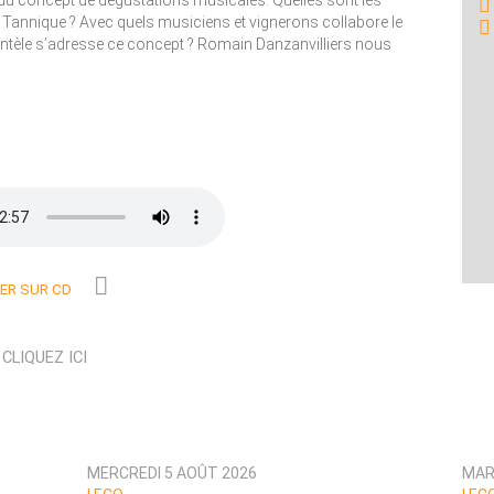
du concept de dégustations musicales. Quelles sont les
annique ? Avec quels musiciens et vignerons collabore le
lientèle s’adresse ce concept ? Romain Danzanvilliers nous
R SUR CD
N
CLIQUEZ ICI
MERCREDI 5 AOÛT 2026
MAR