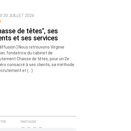
I 30 JUILLET 2026
O
hasse de têtes", ses
ients et ses services
diffusion ] Nous retrouvons Virginie
ier, fondatrice du cabinet de
utement Chasse de têtes, pour un 2e
ro consacré à ses clients, sa méthode
ecrutement et (…)
TER
PARTAGER