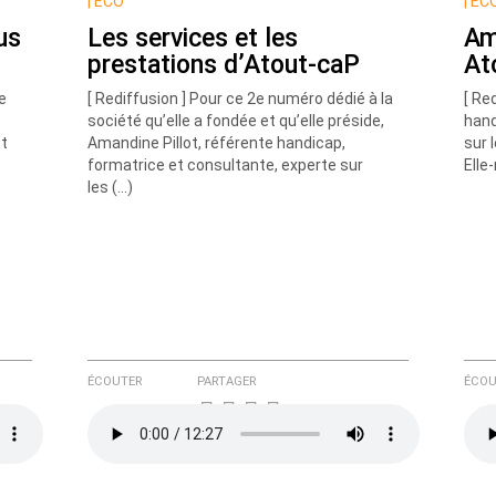
|
ECO
|
EC
us
Les services et les
Am
prestations d’Atout-caP
At
e
[ Rediffusion ] Pour ce 2e numéro dédié à la
[ Re
société qu’elle a fondée et qu’elle préside,
hand
et
Amandine Pillot, référente handicap,
sur 
formatrice et consultante, experte sur
Elle
e ici
les (…)
ÉCOUTER
PARTAGER
ÉCOU