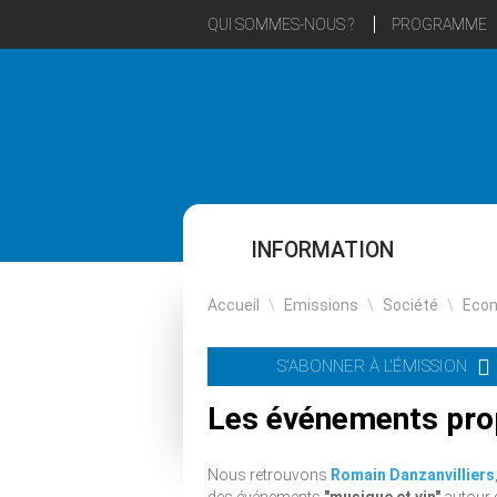
QUI SOMMES-NOUS ?
PROGRAMME
INFORMATION
Accueil
\
Emissions
\
Société
\
Eco
S'ABONNER À L'ÉMISSION
Les événements pro
Nous retrouvons
Romain Danzanvilliers