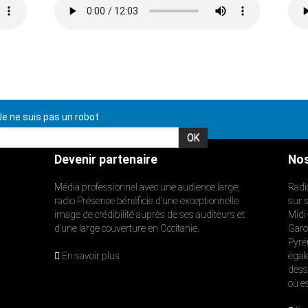
e ne suis pas un robot
Devenir partenaire
Nos
Média professionnel avec une audience large,
Radi
radio Présence bénéficie d’une exceptionnelle
sur 
image de crédibilité auprès de ses auditeurs et
Midi
d’une large couverture en Occitanie.
Garon
Pyré
En savoir plus
égal
dess
où e