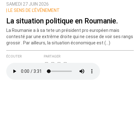
SAMEDI 27 JUIN 2026
Nom
|
LE SENS DE L’ÉVÉNEMENT
La situation politique en Roumanie.
La Roumanie a à sa tete un président pro européen mais
Courriel (non publié)
contesté par une extrême droite qui ne cesse de voir ses rangs
grossir . Par ailleurs, la situation économique est (…)
ÉCOUTER
PARTAGER
Ajoutez votre commentaire ici
Texte de votre message