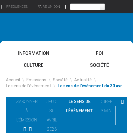
FRÉQUENCES
FAIRE UN DON
INFORMATION
FOI
CULTURE
SOCIÉTÉ
Accueil
\
Emissions
\
Société
\
Actualité
\
Le sens de l’événement
\
Le sens de l’événement du 30 avr.
S'ABONNER
JEUDI
LE SENS DE
DURÉE
À
30
L’ÉVÉNEMENT
3 MIN
L'ÉMISSION
AVRIL
2026