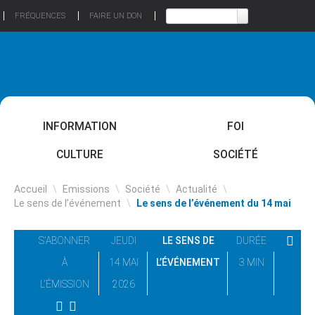
FRÉQUENCES
FAIRE UN DON
INFORMATION
FOI
CULTURE
SOCIÉTÉ
Accueil
\
Emissions
\
Société
\
Actualité
\
Le sens de l’événement
\
Le sens de l’événement du 14 mai
S'ABONNER
JEUDI
LE SENS DE
DURÉE
À
14 MAI
L’ÉVÉNEMENT
3 MIN
L'ÉMISSION
2026