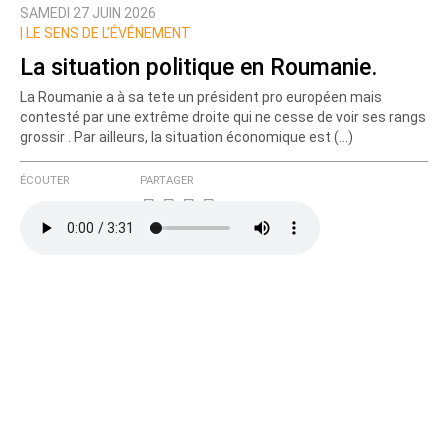
SAMEDI 27 JUIN 2026
Nom
|
LE SENS DE L’ÉVÉNEMENT
La situation politique en Roumanie.
La Roumanie a à sa tete un président pro européen mais
Courriel (non publié)
contesté par une extrême droite qui ne cesse de voir ses rangs
grossir . Par ailleurs, la situation économique est (…)
ÉCOUTER
PARTAGER
Ajoutez votre commentaire ici
Texte de votre message