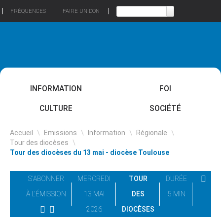
FRÉQUENCES
FAIRE UN DON
INFORMATION
FOI
CULTURE
SOCIÉTÉ
Accueil
\
Emissions
\
Information
\
Régionale
\
Tour des diocèses
\
Tour des diocèses du 13 mai - diocèse Toulouse
S'ABONNER
MERCREDI
TOUR
DURÉE
À L'ÉMISSION
13 MAI
DES
5 MIN
2026
DIOCÈSES