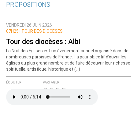
PROPOSITIONS
Qui êtes-vous ?
VENDREDI 26 JUIN 2026
Nom
07H25 |
TOUR DES DIOCÈSES
Tour des diocèses : Albi
La Nuit des Églises est un événement annuel organisé dans de
Courriel (non publié)
nombreuses paroisses de France. Il a pour objectif d’ouvrir les
églises au plus grand nombre et de faire découvrir leur richesse
spirituelle, artistique, historique et (…)
Ajoutez votre commentaire ici
ÉCOUTER
PARTAGER
Texte de votre message