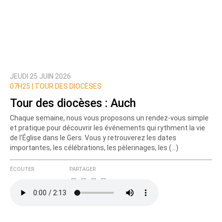
JEUDI 25 JUIN 2026
Prévenez-moi de tous les nouveaux commentaires
07H25 |
TOUR DES DIOCÈSES
de cette discussion par email
Tour des diocèses : Auch
Chaque semaine, nous vous proposons un rendez-vous simple
et pratique pour découvrir les événements qui rythment la vie
de l’Église dans le Gers. Vous y retrouverez les dates
importantes, les célébrations, les pèlerinages, les (…)
ÉCOUTER
PARTAGER