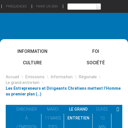
FRÉQUENCES
FAIRE UN DON
INFORMATION
FOI
CULTURE
SOCIÉTÉ
Accueil
\
Emissions
\
Information
\
Régionale
\
Le grand entretien
\
Les Entrepreneurs et Dirigeants Chrétiens mettent l’Homme
au premier plan (…)
S'ABONNER
MARDI
LE GRAND
DURÉE
À
11 MARS
ENTRETIEN
10
L'ÉMISSION
2025
MIN