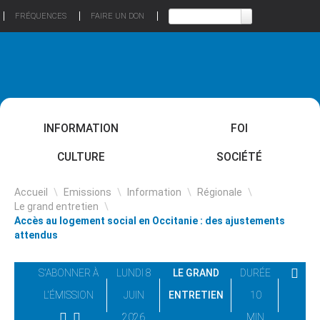
FRÉQUENCES
FAIRE UN DON
INFORMATION
FOI
CULTURE
SOCIÉTÉ
Accueil
\
Emissions
\
Information
\
Régionale
\
Le grand entretien
\
Accès au logement social en Occitanie : des ajustements
attendus
S'ABONNER À
LUNDI 8
LE GRAND
DURÉE
L'ÉMISSION
JUIN
ENTRETIEN
10
2026
MIN