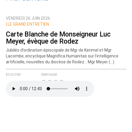
Qui êtes-vous ?
VENDREDI 26 JUIN 2026
Nom
|
LE GRAND ENTRETIEN
Carte Blanche de Monseigneur Luc
Meyer, évèque de Rodez
Courriel (non publié)
Jubilés d’ordination épiscopale de Mgr de Kerimel et Mgr
Lacombe, encyclique Magnifica Humanitas sur l’intelligence
artificielle, nouvelles du diocèse de Rodez... Mgr Meyer (…)
Ajoutez votre commentaire ici
ÉCOUTER
PARTAGER
Texte de votre message