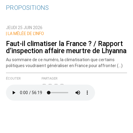
PROPOSITIONS
Qui êtes-vous ?
JEUDI 25 JUIN 2026
Nom
|
LA MÊLÉE DE L’INFO
Faut-il climatiser la France ? / Rapport
d’inspection affaire meurtre de Lhyanna
Courriel (non publié)
Au sommaire de ce numéro, la climatisation que certains
politiques voudraient généraliser en France pour affronter (…)
ÉCOUTER
PARTAGER
Ajoutez votre commentaire ici
Texte de votre message