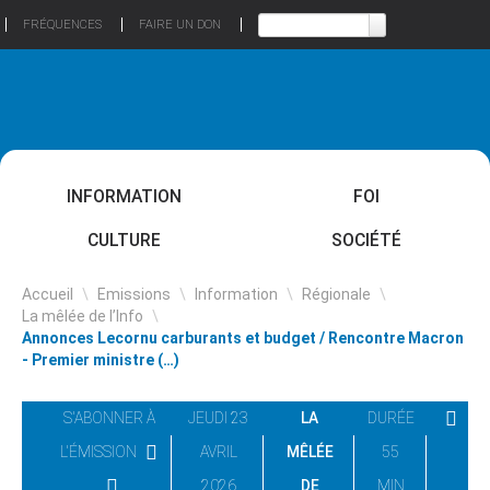
FRÉQUENCES
FAIRE UN DON
INFORMATION
FOI
CULTURE
SOCIÉTÉ
Accueil
\
Emissions
\
Information
\
Régionale
\
La mêlée de l’Info
\
Annonces Lecornu carburants et budget / Rencontre Macron
- Premier ministre (…)
S'ABONNER À
JEUDI 23
LA
DURÉE
L'ÉMISSION
AVRIL
MÊLÉE
55
2026
DE
MIN