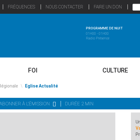
FRÉQUENCES
NOUS CONTACTER
FAIRE UN DON
PROGRAMME DE NUIT
01H00 - 01H00
Radio Présence
FOI
CULTURE
Régionale
\
Eglise Actualité
'ABONNER À L'ÉMISSION
DURÉE 2 MIN
Un
Va
Pr