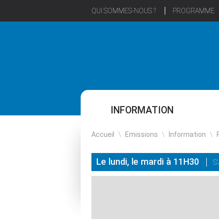
QUI SOMMES-NOUS ?
PROGRAMME
INFORMATION
Accueil
\
Emissions
\
Information
\
Le lundi, le mardi à 11H30
S