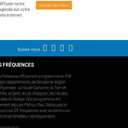
diffuser notre
contactez-nous
agenda sur votre
site internet
Suivez-nous
S FRÉQUENCES
o Présence diffuse son programme en FM
sept départements de l’ancienne région
-Pyrénées : la Haute-Garonne, le Tarn et
ne, le Gers, le Lot, l’Aveyron, les Hautes-
nées et l’Ariège. Son programme est
ement reçu en FM sur Pau. Retrouvez ci-
ous nos 22 fréquences avec la commune
st situé l’émetteur correspondant.
savoir plus