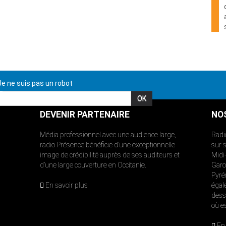
e ne suis pas un robot
DEVENIR PARTENAIRE
NO
Média professionnel avec une audience large,
Radi
radio Présence bénéficie d’une exceptionnelle
sur 
image de crédibilité auprès de ses auditeurs et
Midi
d’une large couverture en Occitanie.
Garon
Pyré
En savoir plus
égal
dess
où e
En 