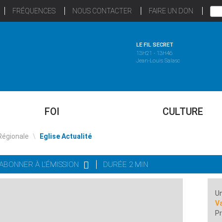
FRÉQUENCES
NOUS CONTACTER
FAIRE UN DON
LE FIL SECRET
13H21 - 13H46
Jean-Louis Salasc
FOI
CULTURE
Régionale
\
Eglise Actualité
'ABONNER À L'ÉMISSION
DURÉE 2 MIN
Un
Va
Pr