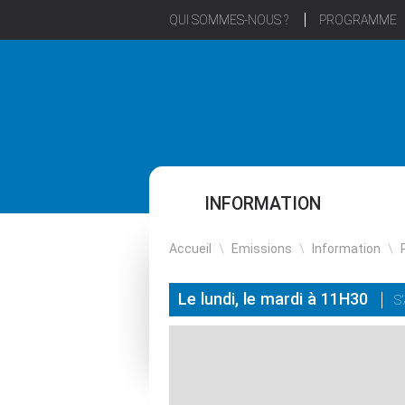
QUI SOMMES-NOUS ?
PROGRAMME
INFORMATION
Accueil
\
Emissions
\
Information
\
Le lundi, le mardi à 11H30
S