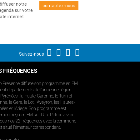
diffuser notre
contactez-nous
agenda sur votre
site internet
Suivez-nous
S FRÉQUENCES
o Présence diffuse son programme en FM
sept départements de l’ancienne région
-Pyrénées : la Haute-Garonne, le Tarn et
ne, le Gers, le Lot, l’Aveyron, les Hautes-
nées et l’Ariège. Son programme est
ement reçu en FM sur Pau. Retrouvez ci-
ous nos 22 fréquences avec la commune
st situé l’émetteur correspondant.
savoir plus