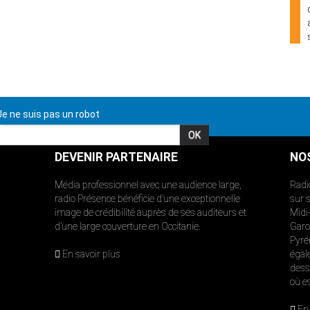
e ne suis pas un robot
DEVENIR PARTENAIRE
NO
Média professionnel avec une audience large,
Radi
radio Présence bénéficie d’une exceptionnelle
sur 
image de crédibilité auprès de ses auditeurs et
Midi
d’une large couverture en Occitanie.
Garon
Pyré
En savoir plus
égal
dess
où e
En 