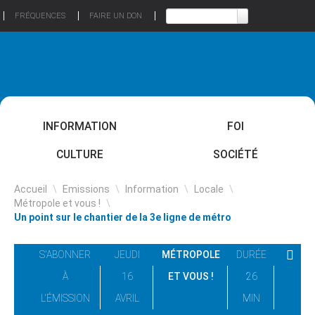
FRÉQUENCES
FAIRE UN DON
INFORMATION
FOI
CULTURE
SOCIÉTÉ
Accueil
\
Emissions
\
Information
\
Locale
\
Métropole et vous !
\
Un point sur le chantier de la 3e ligne de métro
S'ABONNER
JEUDI
MÉTROPOLE
DURÉE
À
16
ET VOUS !
26
L'ÉMISSION
AVRIL
MIN