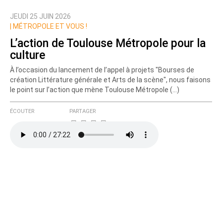
JEUDI 25 JUIN 2026
Nom
|
MÉTROPOLE ET VOUS !
L’action de Toulouse Métropole pour la
culture
Courriel (non publié)
À l’occasion du lancement de l’appel à projets "Bourses de
création Littérature générale et Arts de la scène", nous faisons
le point sur l’action que mène Toulouse Métropole (…)
Ajoutez votre commentaire ici
ÉCOUTER
PARTAGER
Texte de votre message