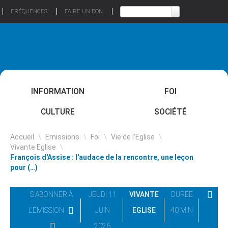
FRÉQUENCES
FAIRE UN DON
INFORMATION
FOI
CULTURE
SOCIÉTÉ
Accueil
\
Emissions
\
Foi
\
Vie de l’Eglise
\
Vivante Eglise
\
François d'Assise : l'audace de la rencontre, une leçon
pour (…)
S'ABONNER À
JEUDI 11
VIVANTE
DURÉE
L'ÉMISSION
JUIN
EGLISE
40 MIN
2026