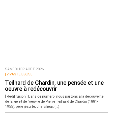
SAMEDI 1ER AOÛT 2026
Prévenez-moi de tous les nouveaux commentaires
|
VIVANTE EGLISE
de cette discussion par email
Teilhard de Chardin, une pensée et une
oeuvre à redécouvrir
[ Rediffusion ] Dans ce numéro, nous partons à la découverte
de la vie et de l’oeuvre de Pierre Teilhard de Chardin (1881-
1955), père jésuite, chercheur, (…)