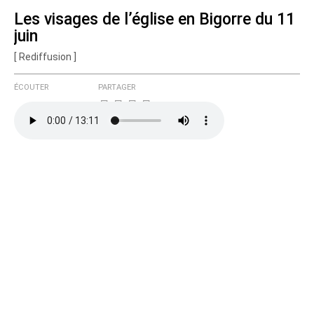
Les visages de l’église en Bigorre du 11
juin
Courriel (non publié)
[ Rediffusion ]
ÉCOUTER
PARTAGER
Ajoutez votre commentaire ici
Texte de votre message