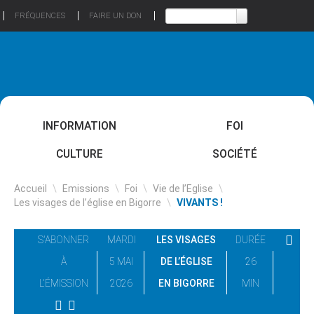
FRÉQUENCES
FAIRE UN DON
INFORMATION
FOI
CULTURE
SOCIÉTÉ
Accueil
\
Emissions
\
Foi
\
Vie de l’Eglise
\
Les visages de l’église en Bigorre
\
VIVANTS !
S'ABONNER
MARDI
LES VISAGES
DURÉE
À
5 MAI
DE L’ÉGLISE
26
L'ÉMISSION
2026
EN BIGORRE
MIN