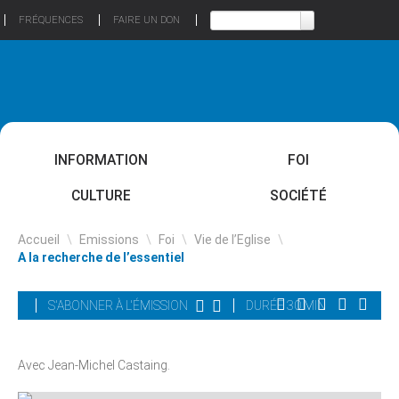
FRÉQUENCES
FAIRE UN DON
INFORMATION
FOI
CULTURE
SOCIÉTÉ
Accueil
\
Emissions
\
Foi
\
Vie de l’Eglise
\
A la recherche de l’essentiel
S'ABONNER À L'ÉMISSION
DURÉE 30 MIN
Avec Jean-Michel Castaing.