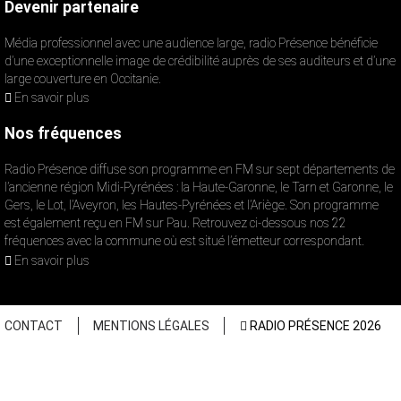
Devenir partenaire
Média professionnel avec une audience large, radio Présence bénéficie
d’une exceptionnelle image de crédibilité auprès de ses auditeurs et d’une
large couverture en Occitanie.
En savoir plus
Nos fréquences
Radio Présence diffuse son programme en FM sur sept départements de
l’ancienne région Midi-Pyrénées : la Haute-Garonne, le Tarn et Garonne, le
Gers, le Lot, l’Aveyron, les Hautes-Pyrénées et l’Ariège. Son programme
est également reçu en FM sur Pau. Retrouvez ci-dessous nos 22
fréquences avec la commune où est situé l’émetteur correspondant.
En savoir plus
CONTACT
MENTIONS LÉGALES
RADIO PRÉSENCE 2026