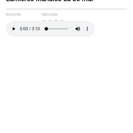
Courriel (non publié)
ÉCOUTER
PARTAGER
Ajoutez votre commentaire ici
Texte de votre message