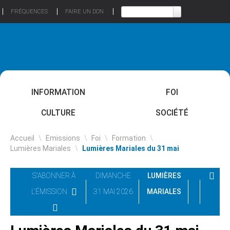
FRÉQUENCES
FAIRE UN DON
INFORMATION
FOI
CULTURE
SOCIÉTÉ
Accueil
\
Emissions
\
Foi
\
Formation
\
Lumières Mariales
\
Lumières Mariales du 31 mai
S'ABONNER À
DIMANCHE
LUMIÈRES
L'ÉMISSION
31 MAI 2026
MARIALES