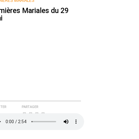
IÈRES MARIALES
mières Mariales du 29
i
TER
PARTAGER