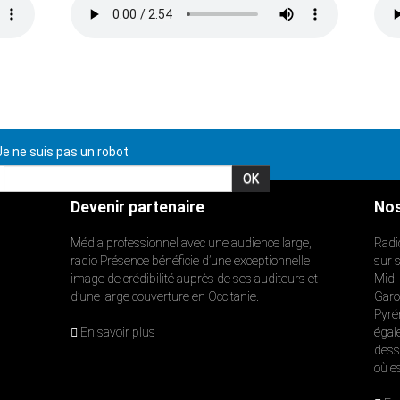
e ne suis pas un robot
Devenir partenaire
Nos
Média professionnel avec une audience large,
Radi
radio Présence bénéficie d’une exceptionnelle
sur 
image de crédibilité auprès de ses auditeurs et
Midi
d’une large couverture en Occitanie.
Garon
Pyré
En savoir plus
égal
dess
où e