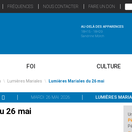
FRÉQUENCES
NOUS CONTACTER
FAIRE UN DON
AU-DELÀ DES APPARENCES
18H15 - 18H29
Sandrine Mörch
FOI
CULTURE
n
\
Lumières Mariales
\
Lumières Mariales du 26 mai
MARDI 26 MAI 2026
LUMIÈRES MARI
u 26 mai
Un
P
Pè