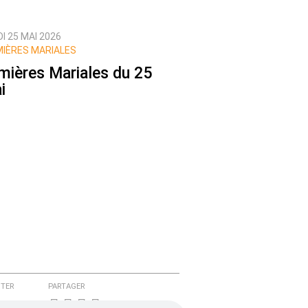
I 25 MAI 2026
IÈRES MARIALES
mières Mariales du 25
i
TER
PARTAGER