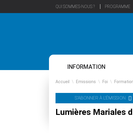
QUI SOMMES-NOUS ?
PROGRAMME
INFORMATION
Accueil
\
Emissions
\
Foi
\
Formatio
S'ABONNER À L'ÉMISSION
Lumières Mariales d