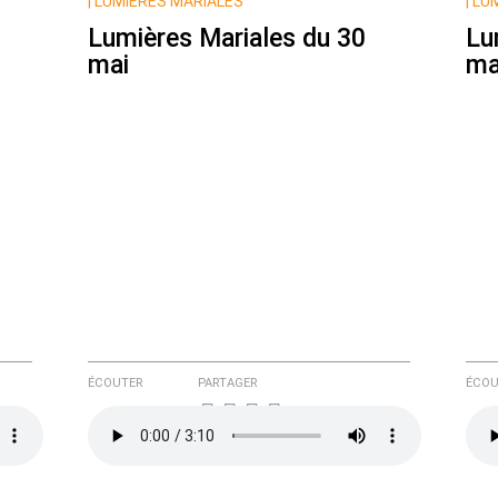
|
LUMIÈRES MARIALES
|
LUM
Lumières Mariales du 30
Lu
mai
ma
e ici
ÉCOUTER
PARTAGER
ÉCOU