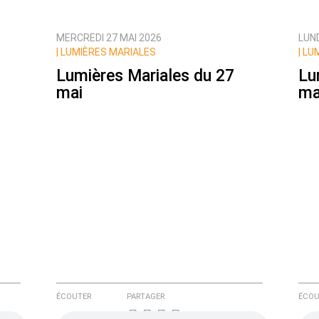
MERCREDI 27 MAI 2026
LUND
ux commentaires de cette discussion par email
|
LUMIÈRES MARIALES
|
LUM
Lumières Mariales du 27
Lu
mai
ma
ÉCOUTER
PARTAGER
ÉCOU