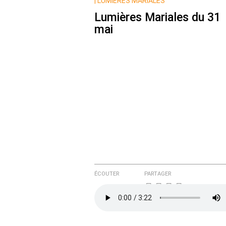
Nom
|
LUMIÈRES MARIALES
Lumières Mariales du 31
mai
Courriel (non publié)
Ajoutez votre commentair
Texte de votre message
ÉCOUTER
PARTAGER