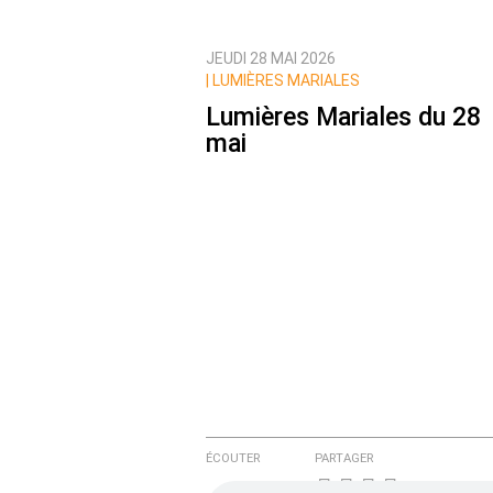
JEUDI 28 MAI 2026
Prévenez-moi de tous les nouvea
|
LUMIÈRES MARIALES
Lumières Mariales du 28
mai
ÉCOUTER
PARTAGER