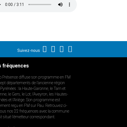
Suivez-nous
 fréquences
o Présence diffuse son programme en FM
sept départements de l’ancienne région
-Pyrénées : la Haute-Garonne, le Tarn et
ne, le Gers, le Lot, l’Aveyron, les Hautes-
nées et l’Ariège. Son programme est
ement reçu en FM sur Pau. Retrouvez ci-
ous nos 22 fréquences avec la commune
st situé l’émetteur correspondant.