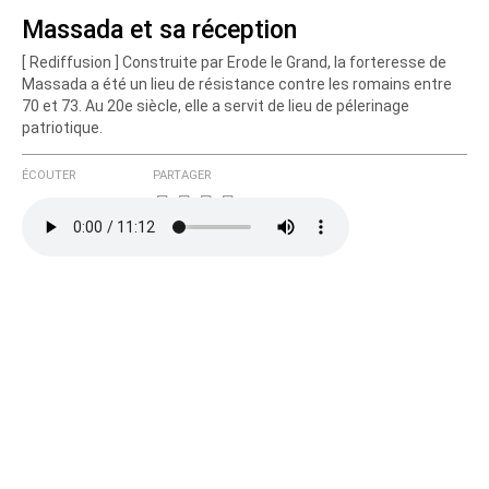
Massada et sa réception
[ Rediffusion ] Construite par Erode le Grand, la forteresse de
Courriel (non publié)
Massada a été un lieu de résistance contre les romains entre
70 et 73. Au 20e siècle, elle a servit de lieu de pélerinage
patriotique.
Ajoutez votre commentaire ici
ÉCOUTER
PARTAGER
Texte de votre message