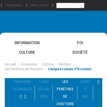
FRÉQUENCES
FAIRE UN DON
INFORMATION
FOI
CULTURE
SOCIÉTÉ
Accueil
\
Emissions
\
Culture
\
Histoire
\
Les fenêtres de l’histoire
\
L'empire romain d'Occident
S'ABONNER
LUNDI
LES
DURÉE
À L'ÉMISSION
29 JUIN
FENÊTRES
12
2026
DE
MIN
L’HISTOIRE