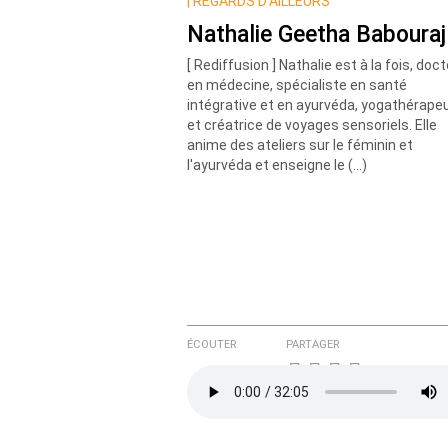
Nom
|
REGARDS D’AILLEURS
Nathalie Geetha Babouraj
[ Rediffusion ] Nathalie est à la fois, doc
Courriel (non publié)
en médecine, spécialiste en santé
intégrative et en ayurvéda, yogathérape
et créatrice de voyages sensoriels. Elle
anime des ateliers sur le féminin et
Ajoutez votre commentair
l'ayurvéda et enseigne le (…)
Texte de votre message
ÉCOUTER
PARTAGER