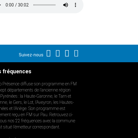
Suivez-nous
 fréquences
o Présence diffuse son programme en FM
sept départements de l’ancienne région
-Pyrénées : la Haute-Garonne, le Tarn et
ne, le Gers, le Lot, l’Aveyron, les Hautes-
nées et l’Ariège. Son programme est
ement reçu en FM sur Pau. Retrouvez ci-
ous nos 22 fréquences avec la commune
st situé l’émetteur correspondant.