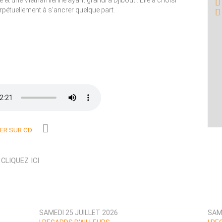
e et une Vietnamienne ayant grandi à Djibouti. Elle a choisi
erpétuellement à s’ancrer quelque part.
R SUR CD
N
CLIQUEZ ICI
SAMEDI 25 JUILLET 2026
SAME