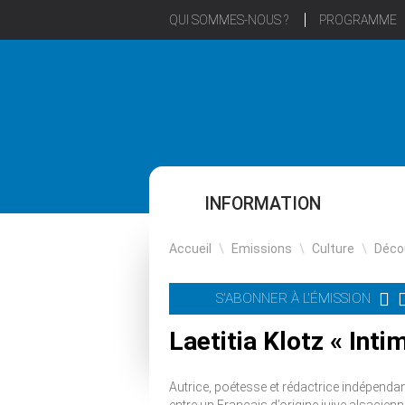
QUI SOMMES-NOUS ?
PROGRAMME
INFORMATION
Accueil
\
Emissions
\
Culture
\
Déco
S'ABONNER À L'ÉMISSION
Laetitia Klotz « Inti
Autrice, poétesse et rédactrice indépendant