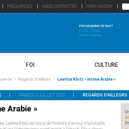
FRÉQUENCES
NOUS CONTACTER
FAIRE UN DON
PROGRAMME DE NUIT
01H00 - 01H00
Radio Présence
FOI
CULTURE
uverte
\
Regards d’ailleurs
\
Laetitia Klotz « Intime Arabie »
SAMEDI 5 JUILLET 2025
REGARDS D’AILLEURS
me Arabie »
Un
Al
e, Laëtitia Klotz est issue de l’histoire d’amour improbable
P