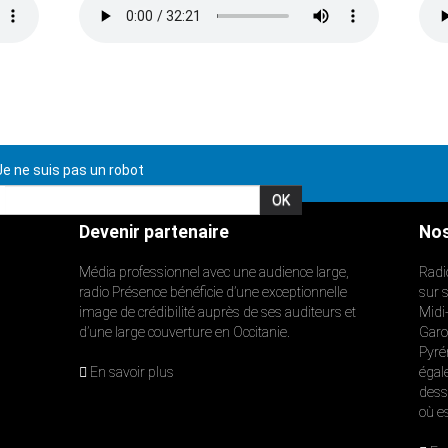
e ne suis pas un robot
Devenir partenaire
Nos
Média professionnel avec une audience large,
Radi
radio Présence bénéficie d’une exceptionnelle
sur 
image de crédibilité auprès de ses auditeurs et
Midi
d’une large couverture en Occitanie.
Garon
Pyré
En savoir plus
égal
dess
où e