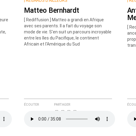
|
REGARDS D’AILLEURS
|
REG
Matteo Bernhardt
An
Me
teure
[ Rediffusion ] Matteo a grandi en Afrique
avec ses parents. Il a fait du voyage son
[ Re
ute,
mode de vie. S'en suit un parcours incroyable
ance
entre les îles du Pacifique, le continent
prop
Africain et l'Amérique du Sud
tran
e ici
ÉCOUTER
PARTAGER
ÉCOU