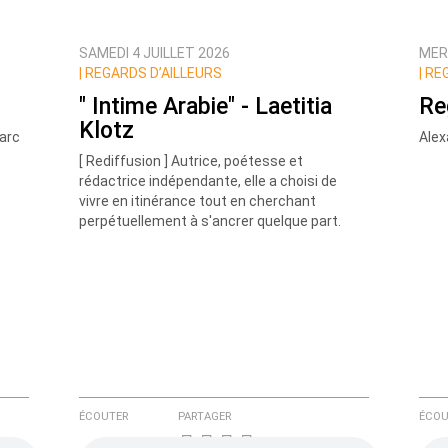
SAMEDI 4 JUILLET 2026
MER
ux commentaires de cette discussion par email
|
REGARDS D’AILLEURS
|
REG
" Intime Arabie" - Laetitia
Re
Klotz
Marc
Ale
[ Rediffusion ] Autrice, poétesse et
rédactrice indépendante, elle a choisi de
vivre en itinérance tout en cherchant
perpétuellement à s'ancrer quelque part.
ÉCOUTER
PARTAGER
ÉCOU