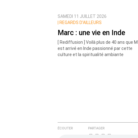
SAMEDI 11 JUILLET 2026
Prévenez-moi de tous les nouvea
|
REGARDS D’AILLEURS
Marc : une vie en Inde
[ Rediffusion ] Voilà plus de 40 ans que 
est arrivé en Inde passionné par cette
culture et la spiritualité ambiante
ÉCOUTER
PARTAGER