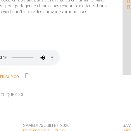
 célébrer l'humain. Dans ces aventures en humanité, Marc
se pour partager ces fabuleuses rencontre d'ailleurs. Dans
 revient sur l'histoire des caravanes amoureuses.
R SUR CD
N
CLIQUEZ ICI
SAMEDI 25 JUILLET 2026
SAME