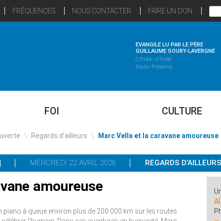
FRÉQUENCES
NOUS CONTACTER
FAIRE UN DON
EVANGILE LU PAR LE PÈRE
GUILLAUME SOURY-LAVERGNE
07H44 - 07H46
Radio Présence
FOI
CULTURE
uverte
\
Regards d’ailleurs
\
Marc Vella et la caravane amoureuse
MERCREDI 22 AVRIL 2026
REGARDS D’AILLEUR
ravane amoureuse
Un
Al
 piano à queue environ plus de 200 000 km sur les routes
P