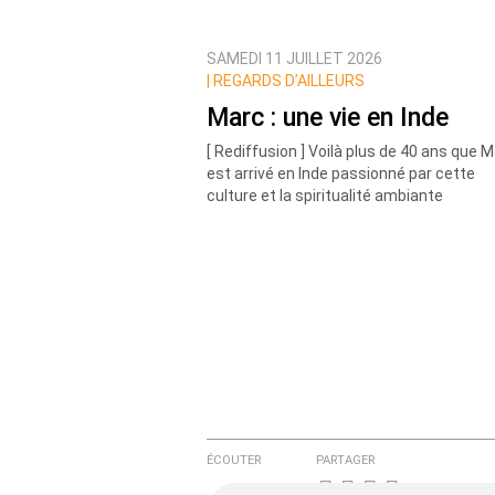
SAMEDI 11 JUILLET 2026
Prévenez-moi de tous les nouvea
|
REGARDS D’AILLEURS
Marc : une vie en Inde
[ Rediffusion ] Voilà plus de 40 ans que 
est arrivé en Inde passionné par cette
culture et la spiritualité ambiante
ÉCOUTER
PARTAGER