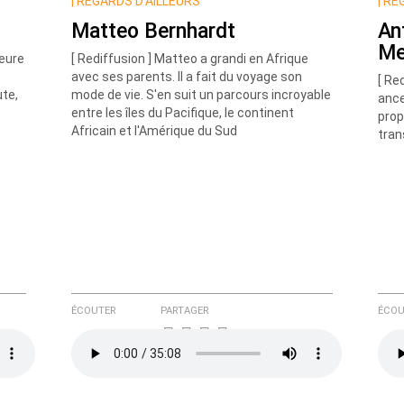
|
REGARDS D’AILLEURS
|
REG
Matteo Bernhardt
An
Me
teure
[ Rediffusion ] Matteo a grandi en Afrique
avec ses parents. Il a fait du voyage son
[ Re
ute,
mode de vie. S'en suit un parcours incroyable
ance
entre les îles du Pacifique, le continent
prop
Africain et l'Amérique du Sud
tran
e ici
ÉCOUTER
PARTAGER
ÉCOU