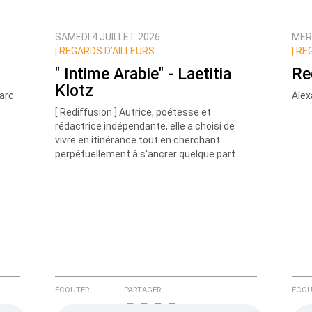
SAMEDI 4 JUILLET 2026
MER
ux commentaires de cette discussion par email
|
REGARDS D’AILLEURS
|
REG
" Intime Arabie" - Laetitia
Re
Klotz
Marc
Ale
[ Rediffusion ] Autrice, poétesse et
rédactrice indépendante, elle a choisi de
vivre en itinérance tout en cherchant
perpétuellement à s'ancrer quelque part.
ÉCOUTER
PARTAGER
ÉCOU