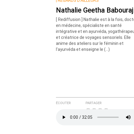
Nom
|
REGARDS D’AILLEURS
Nathalie Geetha Babouraj
[ Rediffusion ] Nathalie est à la fois, doc
Courriel (non publié)
en médecine, spécialiste en santé
intégrative et en ayurvéda, yogathérape
et créatrice de voyages sensoriels. Elle
anime des ateliers sur le féminin et
Ajoutez votre commentair
l'ayurvéda et enseigne le (…)
Texte de votre message
ÉCOUTER
PARTAGER