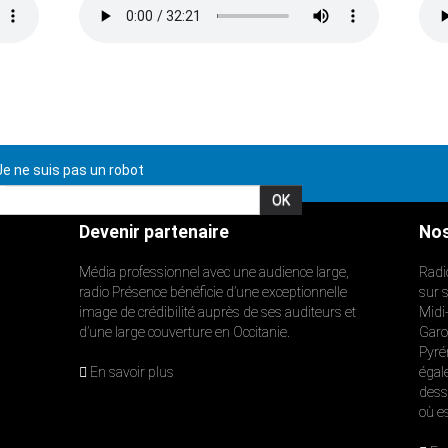
e ne suis pas un robot
Devenir partenaire
Nos
Média professionnel avec une audience large,
Radi
radio Présence bénéficie d’une exceptionnelle
sur 
image de crédibilité auprès de ses auditeurs et
Midi
d’une large couverture en Occitanie.
Garon
Pyré
En savoir plus
égal
dess
où e