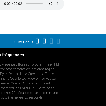
Suivez-nous
 fréquences
o Présence diffuse son programme en FM
sept départements de l’ancienne région
-Pyrénées : la Haute-Garonne, le Tarn et
ne, le Gers, le Lot, l’Aveyron, les Hautes-
nées et l’Ariège. Son programme est
ement reçu en FM sur Pau. Retrouvez ci-
ous nos 22 fréquences avec la commune
st situé l’émetteur correspondant.