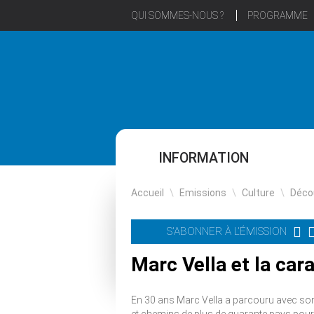
QUI SOMMES-NOUS ?
PROGRAMME
INFORMATION
Accueil
\
Emissions
\
Culture
\
Déco
S'ABONNER À L'ÉMISSION
Marc Vella et la ca
En 30 ans Marc Vella a parcouru avec son