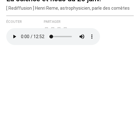
[ Rediffusion ] Henri Reme, astrophysicien, parle des comètes
Courriel (non publié)
ÉCOUTER
PARTAGER
Ajoutez votre commentaire ici
Texte de votre message