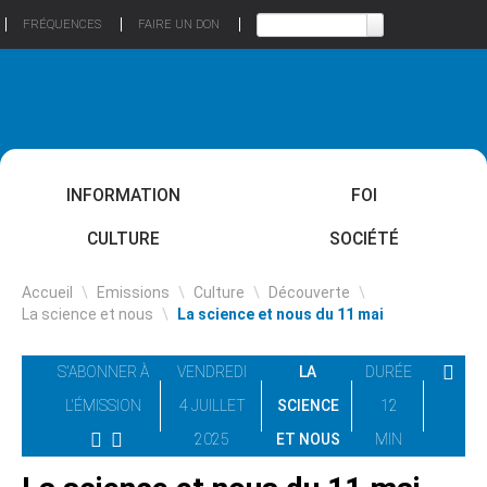
FRÉQUENCES
FAIRE UN DON
INFORMATION
FOI
CULTURE
SOCIÉTÉ
Accueil
\
Emissions
\
Culture
\
Découverte
\
La science et nous
\
La science et nous du 11 mai
S'ABONNER À
VENDREDI
LA
DURÉE
L'ÉMISSION
4 JUILLET
SCIENCE
12
2025
ET NOUS
MIN