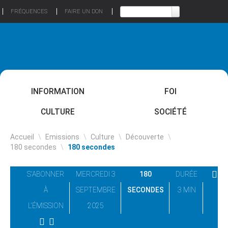
FRÉQUENCES
FAIRE UN DON
INFORMATION
FOI
CULTURE
SOCIÉTÉ
Accueil
\
Emissions
\
Culture
\
Découverte
\
180 secondes
\
180 secondes
S'ABONNER
MERCREDI 3
180
DURÉE
À
SEPTEMBRE
SECONDES
3 MIN
L'ÉMISSION
2025