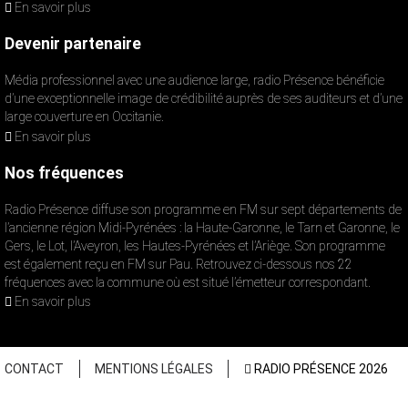
En savoir plus
Devenir partenaire
Média professionnel avec une audience large, radio Présence bénéficie
d’une exceptionnelle image de crédibilité auprès de ses auditeurs et d’une
large couverture en Occitanie.
En savoir plus
Nos fréquences
Radio Présence diffuse son programme en FM sur sept départements de
l’ancienne région Midi-Pyrénées : la Haute-Garonne, le Tarn et Garonne, le
Gers, le Lot, l’Aveyron, les Hautes-Pyrénées et l’Ariège. Son programme
est également reçu en FM sur Pau. Retrouvez ci-dessous nos 22
fréquences avec la commune où est situé l’émetteur correspondant.
En savoir plus
CONTACT
MENTIONS LÉGALES
RADIO PRÉSENCE 2026