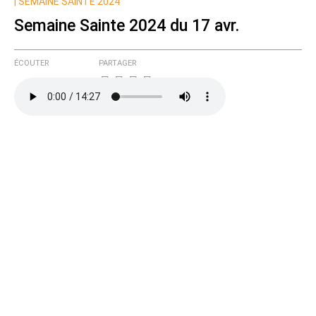
Nom
|
SEMAINE SAINTE 2024
Semaine Sainte 2024 du 17 avr.
Courriel (non publié)
ÉCOUTER
PARTAGER
Ajoutez votre commentaire ici
Texte de votre message