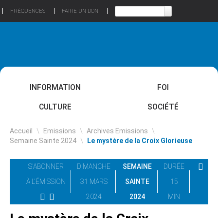
FRÉQUENCES
FAIRE UN DON
INFORMATION
FOI
CULTURE
SOCIÉTÉ
Accueil
\
Emissions
\
Archives Emissions
\
Semaine Sainte 2024
\
Le mystère de la Croix Glorieuse
S'ABONNER
DIMANCHE
SEMAINE
DURÉE
À L'ÉMISSION
31 MARS
SAINTE
15
2024
2024
MIN