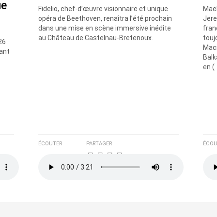
ue
Fidelio, chef-d’œuvre visionnaire et unique
Mael
opéra de Beethoven, renaîtra l’été prochain
Jere
dans une mise en scène immersive inédite
fran
au Château de Castelnau-Bretenoux.
touj
26
Maci
lant
Balk
en (
ÉCOUTER
PARTAGER
ÉCOU