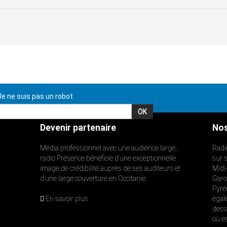
e ne suis pas un robot
Devenir partenaire
Nos
Média professionnel avec une audience large,
Radi
radio Présence bénéficie d’une exceptionnelle
sur 
image de crédibilité auprès de ses auditeurs et
Midi
d’une large couverture en Occitanie.
Garon
Pyré
En savoir plus
égal
dess
où e