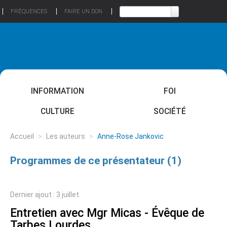
FRÉQUENCES
FAIRE UN DON
INFORMATION
FOI
CULTURE
SOCIÉTÉ
Accueil
>
Les auteurs
>
Anne-Rose Jankovic
Programmes de ce présentateur (1)
Dernier ajout : 3 juillet.
Entretien avec Mgr Micas - Évêque de
Tarbes Lourdes